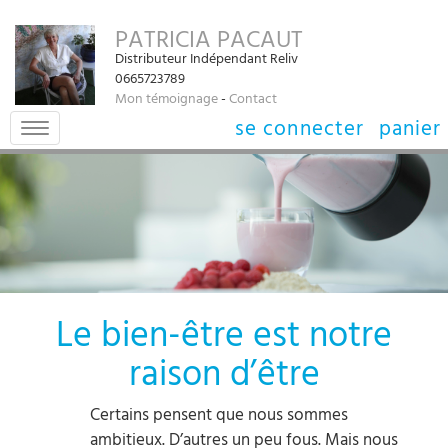
PATRICIA PACAUT
Distributeur Indépendant Reliv
0665723789
Mon témoignage
-
Contact
se connecter
panier
Toggle
navigation
Le bien-être est notre
raison d’être
Certains pensent que nous sommes
ambitieux. D’autres un peu fous. Mais nous